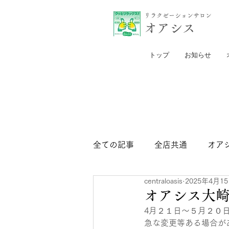
リラクゼーションサロン
​オアシス
トップ
お知らせ
全ての記事
全店共通
オア
centraloasis
2025年4月1
セントラル日比谷店
セン
オアシス大
4月２１日～５月２０
急な変更等ある場合が