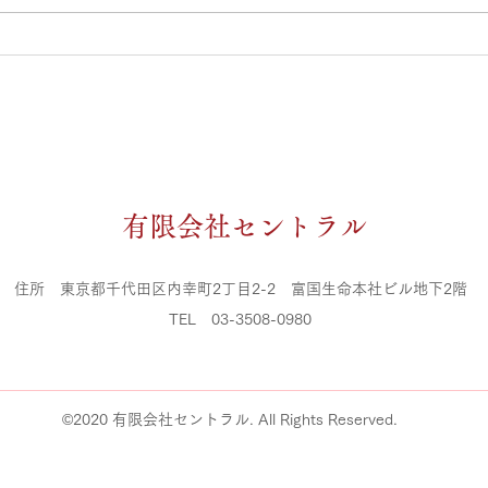
急な変更等ある場合がありますの
ご来
で、ご予約の際は電話での確認お
す。
願い致します。 築山 ４月２３，
１，
２６，２９日 ５月３，４，５，
大住
７，１０，１４，１８日 大住 ４
月４
月２１，２６，３０日 ５月１，
榊原
３，４，５，６，７，１１，１
５，
６，１９日 榊原 ４月２２，２７
水 
​有限会社セントラル
日 ５月１，３，４，５，８，１
３，
１，１２，１５，１８日 清水 ４
口 
月２５，３０日 ５月３，４，
２，
住所 東京都千代田区内幸町2丁目2-2 富国生命本社ビル地下2階
５，
​TEL 03-3508-0980
©2020 有限会社セントラル. All Rights Reserved.