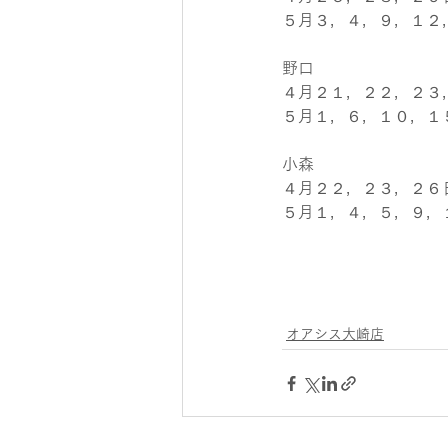
５月３，４，９，１２
野口
４月２１，２２，２３
５月１，６，１０，１
小森
４月２２，２３，２６
５月１，４，５，９，
オアシス大崎店