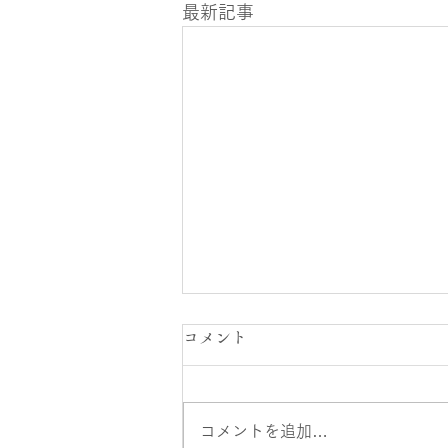
最新記事
オアシス大崎店スタッフ公休
コメント
日のお知らせ
７月２１日～８月２０日までのス
コメントを追加…
タッフシフト公休日になります。