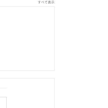
すべて表示
シス大崎スタッフ公休日
知らせ
２１日～２月２０日までのス
フシフト公休日になります。