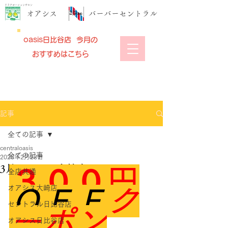
リラクゼーションサロン
​オアシス
​バーバーセントラル
oasis日比谷店 今月の
おすすめはこちら
記事
全ての記事
centraloasis
全ての記事
2023年2月28日
3月オアシス大崎店クーポン
３００円
全店共通
オアシス大崎店
ＯＦＦ
ク
セントラル日比谷店
ーポン
オアシス日比谷店