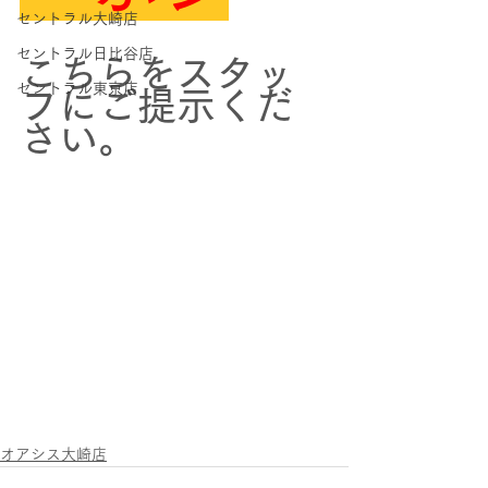
セントラル大崎店
セントラル日比谷店
こちらをスタッ
セントラル東京店
フにご提示くだ
さい。
オアシス大崎店