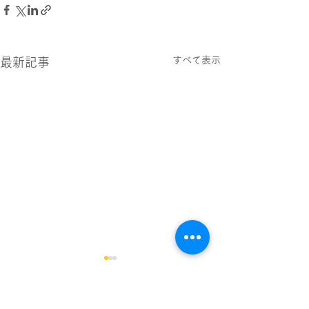
すべて表示
最新記事
オアシス大崎店スタッフ
オアシス大崎ス
公休日のお知らせ
休日のお知らせ