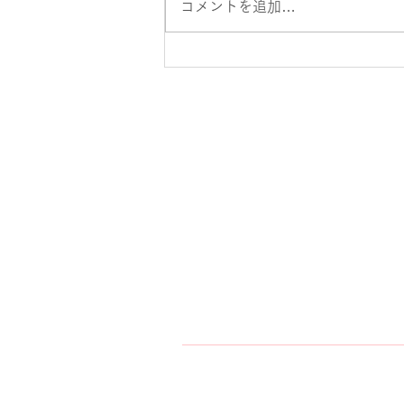
コメントを追加…
タッフシフト公休日になります。
急な変更等ある場合がありますの
で、ご予約の際は電話での確認お
願い致します。 築山 ７月２５，
２６，３０日 ８月２，３，７，
１０，１４，１５，１６，１７日
大住 ７月２３，２４，２９日 ８
月２，５，６，９，１０，１３，
１８，１９日 榊原 ７月２２，２
６，２９日 ８月１，４，８，１
１，１２，１３，１７日 清水 ７
月２１，２５，３０日 ８月４