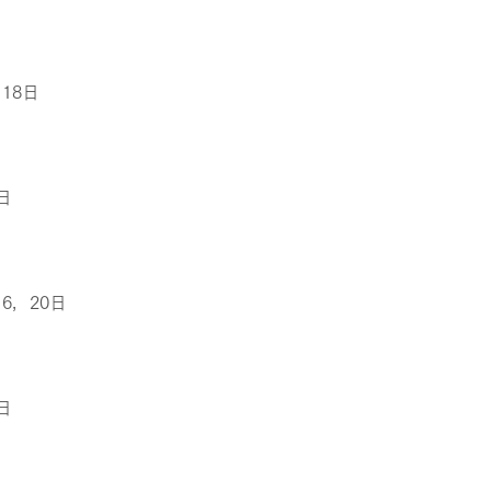
，18日
日
16，20日
日