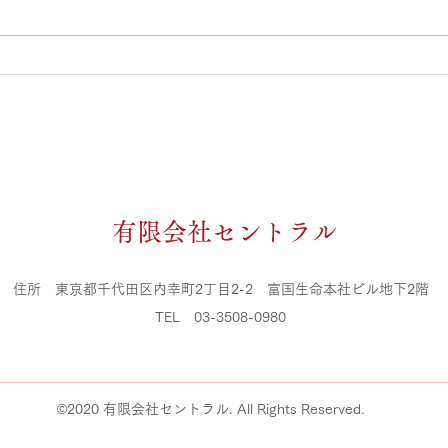
タッフシフト公休日になります。
タッ
急な変更等ある場合がありますの
ご来
で、ご予約の際は電話での確認お
す。
願い致します。 築山 ４月２３，
１，
２６，２９日 ５月３，４，５，
大住
７，１０，１４，１８日 大住 ４
月４
月２１，２６，３０日 ５月１，
榊原
３，４，５，６，７，１１，１
５，
６，１９日 榊原 ４月２２，２７
水 
​有限会社セントラル
日 ５月１，３，４，５，８，１
３，
１，１２，１５，１８日 清水 ４
口 
月２５，３０日 ５月３，４，
２，
住所 東京都千代田区内幸町2丁目2-2 富国生命本社ビル地下2階
５，
​TEL 03-3508-0980
©2020 有限会社セントラル. All Rights Reserved.