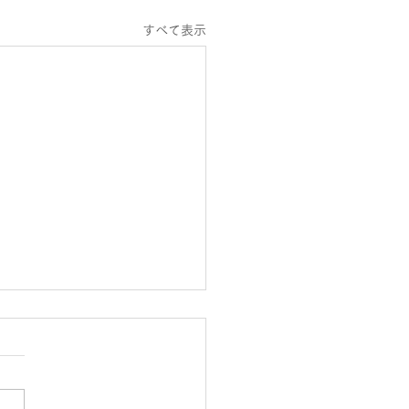
すべて表示
シス大崎スタッフ公休日
知らせ
２１日～２月２０日までのス