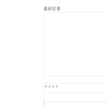
最新記事
オアシス大崎店スタッフ公休
コメント
日のお知らせ
７月２１日～８月２０日までのス