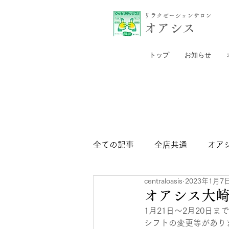
リラクゼーションサロン
​オアシス
トップ
お知らせ
全ての記事
全店共通
オア
centraloasis
2023年1月7
セントラル日比谷店
セン
オアシス大
1月21日～2月20日
シフトの変更等があり