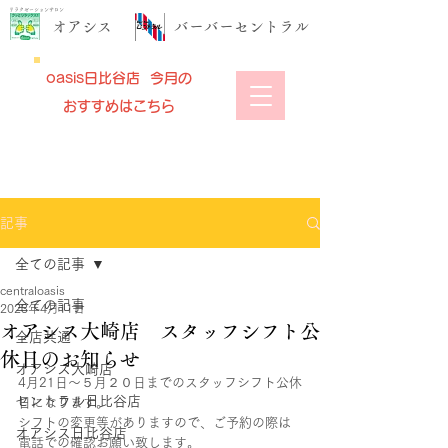
リラクゼーションサロン
​オアシス
​バーバーセントラル
oasis日比谷店 今月の
おすすめはこちら
記事
全ての記事
centraloasis
全ての記事
2023年4月11日
オアシス大崎店 スタッフシフト公
全店共通
休日のお知らせ
オアシス大崎店
4月21日～５月２０日までのスタッフシフト公休
セントラル日比谷店
日になります。
シフトの変更等がありますので、ご予約の際は
オアシス日比谷店
電話での確認お願い致します。