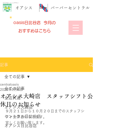
リラクゼーションサロン
​オアシス
​バーバーセントラル
oasis日比谷店 今月の
おすすめはこちら
記事
全ての記事
centraloasis
全ての記事
2023年9月6日
オアシス大崎店 スタッフシフト公
全店共通
休日のお知らせ
オアシス大崎店
９月２１日から１０月２０日までのスタッフシ
セントラル日比谷店
フト公休日になります。
宜しくお願い致します。
オアシス日比谷店