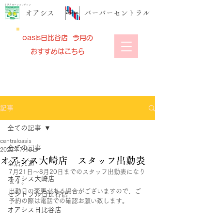
リラクゼーションサロン
​オアシス
​バーバーセントラル
oasis日比谷店 今月の
おすすめはこちら
記事
全ての記事
centraloasis
全ての記事
2022年7月5日
オアシス大崎店 スタッフ出勤表
全店共通
7月21日～8月20日までのスタッフ出勤表になり
オアシス大崎店
ます。
出勤日の変更がある場合がございますので、ご
セントラル日比谷店
予約の際は電話での確認お願い致します。
オアシス日比谷店