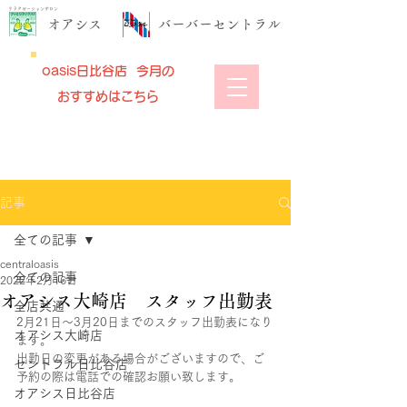
リラクゼーションサロン
​オアシス
​バーバーセントラル
oasis日比谷店 今月の
おすすめはこちら
記事
全ての記事
centraloasis
全ての記事
2022年2月16日
オアシス大崎店 スタッフ出勤表
全店共通
2月21日～3月20日までのスタッフ出勤表になり
オアシス大崎店
ます。
出勤日の変更がある場合がございますので、ご
セントラル日比谷店
予約の際は電話での確認お願い致します。
オアシス日比谷店