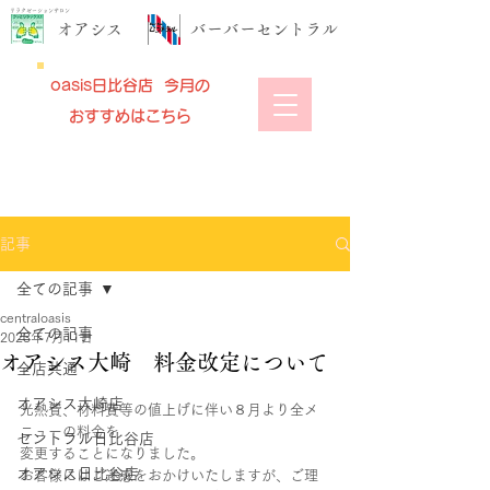
リラクゼーションサロン
​オアシス
​バーバーセントラル
oasis日比谷店 今月の
おすすめはこちら
記事
全ての記事
centraloasis
全ての記事
2023年7月11日
オアシス大崎 料金改定について
全店共通
オアシス大崎店
光熱費、材料費等の値上げに伴い８月より全メ
ニューの料金を
セントラル日比谷店
変更することになりました。
オアシス日比谷店
お客様にはご迷惑をおかけいたしますが、ご理