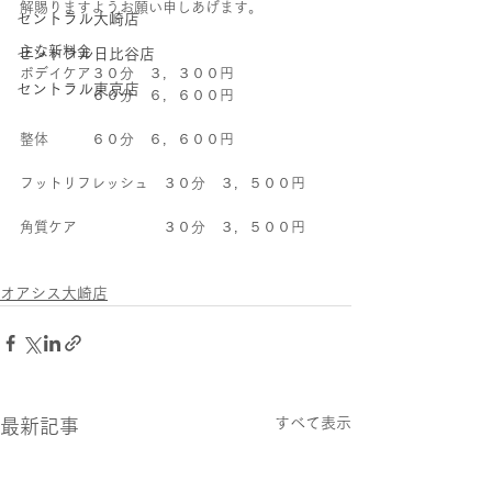
解賜りますようお願い申しあげます。
セントラル大崎店
主な新料金
セントラル日比谷店
ボデイケア３０分　３，３００円
セントラル東京店
　　　　　６０分　６，６００円
整体　　　６０分　６，６００円
フットリフレッシュ　３０分　３，５００円
角質ケア　　　　　　３０分　３，５００円
オアシス大崎店
すべて表示
最新記事