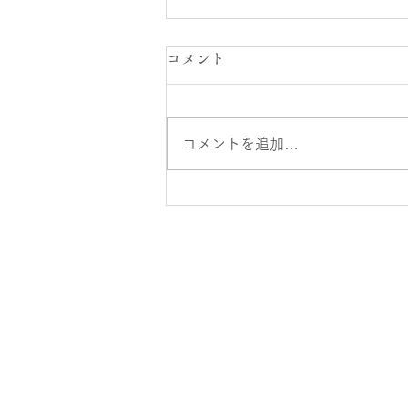
オアシス大崎店スタッフ公休
コメント
日のお知らせ
７月２１日～８月２０日までのス
コメントを追加…
タッフシフト公休日になります。
急な変更等ある場合がありますの
で、ご予約の際は電話での確認お
願い致します。 築山 ７月２５，
２６，３０日 ８月２，３，７，
１０，１４，１５，１６，１７日
大住 ７月２３，２４，２９日 ８
月２，５，６，９，１０，１３，
１８，１９日 榊原 ７月２２，２
６，２９日 ８月１，４，８，１
１，１２，１３，１７日 清水 ７
月２１，２５，３０日 ８月４