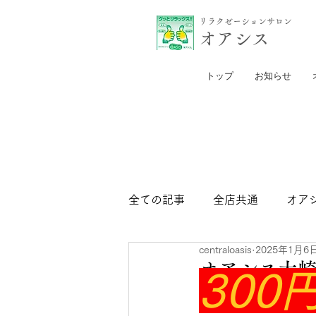
リラクゼーションサロン
​オアシス
トップ
お知らせ
全ての記事
全店共通
オア
centraloasis
2025年1月6
セントラル日比谷店
セン
オアシス大崎
300