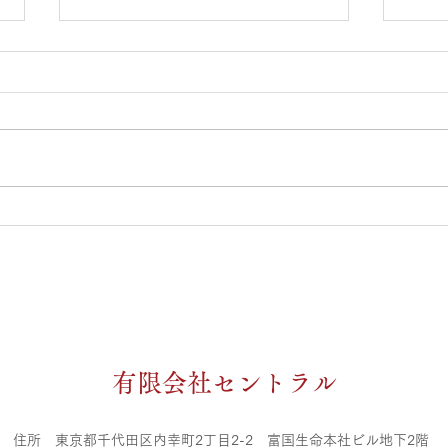
オアシス大崎スタッフ公休日
オア
のお知らせ
のお
４月２１日～５月２０日までのス
1月
タッフシフト公休日になります。
タッ
急な変更等ある場合がありますの
ご来
で、ご予約の際は電話での確認お
す。
願い致します。 築山 ４月２３，
１，
２６，２９日 ５月３，４，５，
大住
７，１０，１４，１８日 大住 ４
月４
月２１，２６，３０日 ５月１，
榊原
３，４，５，６，７，１１，１
５，
６，１９日 榊原 ４月２２，２７
水 
​有限会社セントラル
日 ５月１，３，４，５，８，１
３，
１，１２，１５，１８日 清水 ４
口 
月２５，３０日 ５月３，４，
２，
住所 東京都千代田区内幸町2丁目2-2 富国生命本社ビル地下2階