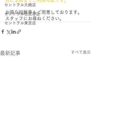
月に２回までご利用可能です。
セントラル大崎店
お得な回数券もご用意しております。
セントラル日比谷店
スタッフにお尋ねください。
セントラル東京店
すべて表示
最新記事