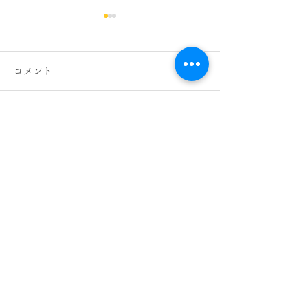
オアシス大崎店スタッフ
公休日のお知らせ
コメント
７月２１日～８月２０日まで
のスタッフシフト公休日にな
ります。 急な変更等ある場
コメントを追加…
oasisi日比谷 
合がありますので、ご予約の
際は電話での確認お願い致し
ペーンのご案内
ます。 築山 ７月２５，２
６，３０日 ８月２，３，
７，１０，１４，１５，１
６，１７日 大住 ７月２３，
​有限会社セントラル
２４，２９日 ８月２，５，
住所 東京都千代田区内幸町2丁目2-2
６，９，１０，１３，１８，
富国生命本社ビル地下2階
１９日 榊原 ７月２２，２
６，２９日 ８月１，４，
​TEL
03-3508-0980
８，１１，１２，１３，１７