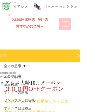
リラクゼーションサロン
​オアシス
​バーバーセントラル
oasis日比谷店 今月の
おすすめはこちら
記事
全ての記事
centraloasis
全ての記事
2025年10月1日
オアシス大崎10月クーポン
全店共通
３００円OFFクーポン
オアシス大崎店
セントラル日比谷店
こちらをスタッフに提示してくださ
い。
オアシス日比谷店