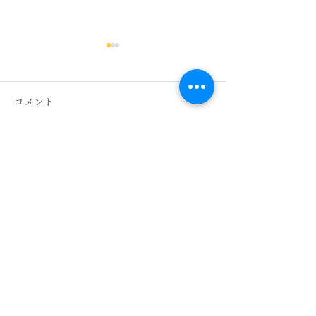
オアシス大崎店スタッフ
公休日のお知らせ
コメント
７月２１日～８月２０日まで
のスタッフシフト公休日にな
ります。 急な変更等ある場
コメントを追加…
oasisi日比谷 
合がありますので、ご予約の
際は電話での確認お願い致し
ペーンのご案内
ます。 築山 ７月２５，２
６，３０日 ８月２，３，
７，１０，１４，１５，１
６，１７日 大住 ７月２３，
​有限会社セントラル
２４，２９日 ８月２，５，
住所 東京都千代田区内幸町2丁目2-2
６，９，１０，１３，１８，
富国生命本社ビル地下2階
１９日 榊原 ７月２２，２