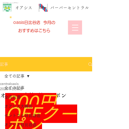
リラクゼーションサロン
​オアシス
​バーバーセントラル
oasis日比谷店 今月の
おすすめはこちら
記事
全ての記事
centraloasis
全ての記事
2025年3月3日
オアシス大崎3月クーポン
300円
全店共通
オアシス大崎店
OFFクー
セントラル日比谷店
ポン
オアシス日比谷店