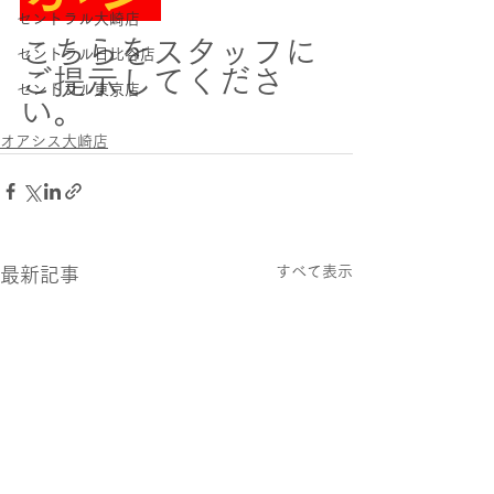
セントラル大崎店
こちらをスタッフに
セントラル日比谷店
ご提示してくださ
セントラル東京店
い。
オアシス大崎店
すべて表示
最新記事