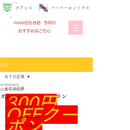
リラクゼーションサロン
​オアシス
​バーバーセントラル
oasis日比谷店 今月の
おすすめはこちら
記事
全ての記事
centraloasis
全ての記事
2025年4月1日
オアシス大崎4月クーポン
300円
全店共通
オアシス大崎店
OFFクー
セントラル日比谷店
ポン
オアシス日比谷店