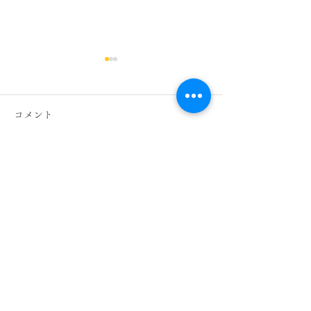
オアシス大崎スタッフ公
オアシス大崎ス
休日のお知らせ
休日のお知らせ
コメント
４月２１日～５月２０日まで
1月２１日～２月
のスタッフシフト公休日にな
のスタッフシフト
ります。 急な変更等ある場
ります。 ご来店
コメントを追加…
合がありますので、ご予約の
ちしております。 
際は電話での確認お願い致し
２３，２８日 ２
ます。 築山 ４月２３，２
８，１３，１４，
６，２９日 ５月３，４，
住 １月２２，２
５，７，１０，１４，１８日
２月４，７，１０
大住 ４月２１，２６，３０
７日 榊原 １月２
​有限会社セントラル
日 ５月１，３，４，５，
２月２，５，９，
住所 東京都千代田区内幸町2丁目2-2
６，７，１１，１６，１９日
７，２０日 清水 