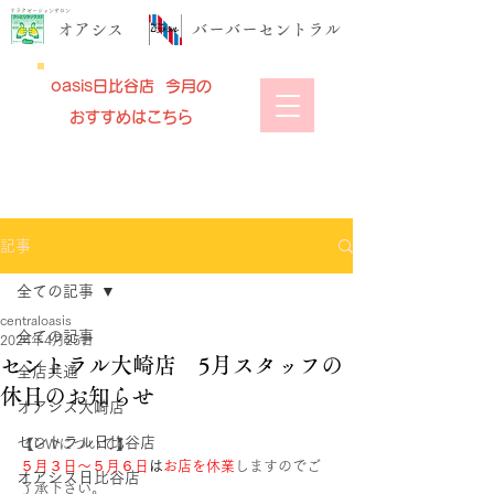
リラクゼーションサロン
​オアシス
​バーバーセントラル
oasis日比谷店 今月の
おすすめはこちら
記事
全ての記事
centraloasis
全ての記事
2024年4月25日
セントラル大崎店 5月スタッフの
全店共通
休日のお知らせ
オアシス大崎店
セントラル日比谷店
【GWについて】
５月３日～５月６日
は
お店を休業
しますのでご
オアシス日比谷店
了承下さい。