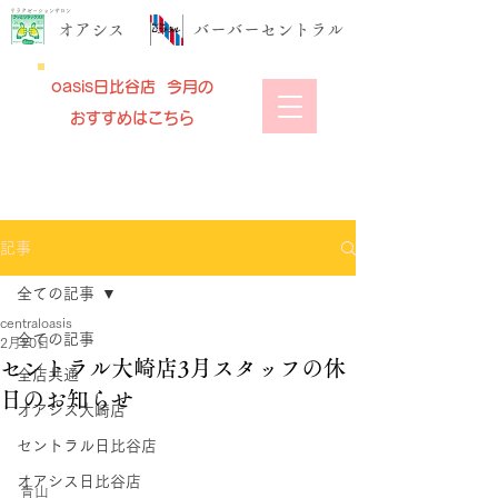
リラクゼーションサロン
​オアシス
​バーバーセントラル
oasis日比谷店 今月の
おすすめはこちら
記事
全ての記事
centraloasis
全ての記事
2月20日
セントラル大崎店3月スタッフの休
全店共通
日のお知らせ
オアシス大崎店
セントラル日比谷店
オアシス日比谷店
青山