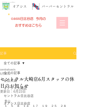
リラクゼーションサロン
​オアシス
​バーバーセントラル
oasis日比谷店 今月の
おすすめはこちら
記事
全ての記事
centraloasis
全ての記事
5月20日
セントラル大崎店6月スタッフの休
全店共通
日のお知らせ
オアシス大崎店
更新日：
6月23日
セントラル日比谷店
青山
オアシス日比谷店
１．５．８．１４．１７．１９．２５．２８