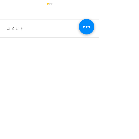
セントラル日比谷店 料
セントラル日比
金改定のお知らせ
ディースシェ
コメント
いつもご愛顧頂きありがとう
セントラル日比谷
ございます。 １２月１日か
性スタッフが入店
ら主なメニューの料金を 改
たので、レディー
コメントを追加…
訂させていただくことになり
を再開いたしまし
ました。 お客様にはご迷惑
て女性スタッフが
をおかけいたしますが、 ご
ます。ご来店、お
理解賜りますようお願い申し
ります。
あげます。 本サイトの更新
が遅れているため、 全メニ
​有限会社セントラル
ューの新料金を下記に掲載い
住所 東京都千代田区内幸町2丁目2-2
たしました。 新料金 スタン
富国生命本社ビル地下2階
ダードコース
・・・・・ ５,０００円
​TEL
03-3508-0980
リラックスコース