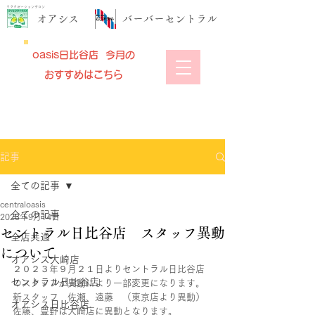
リラクゼーションサロン
​オアシス
​バーバーセントラル
oasis日比谷店 今月の
おすすめはこちら
記事
全ての記事
centraloasis
全ての記事
2023年9月14日
セントラル日比谷店 スタッフ異動
全店共通
について
オアシス大崎店
２０２３年９月２１日よりセントラル日比谷店
セントラル日比谷店
のスタッフが異動により一部変更になります。
新スタッフ　佐瀬、遠藤　（東京店より異動）
オアシス日比谷店
佐藤、豊野は大崎店に異動となります。