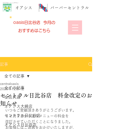
リラクゼーションサロン
​オアシス
​バーバーセントラル
oasis日比谷店 今月の
おすすめはこちら
記事
全ての記事
centraloasis
全ての記事
2025年12月1日
セントラル日比谷店 料金改定のお
全店共通
知らせ
オアシス大崎店
いつもご愛顧頂きありがとうございます。
セントラル日比谷店
１２月１日から主なメニューの料金を
改訂させていただくことになりました。
オアシス日比谷店
お客様にはご迷惑をおかけいたしますが、