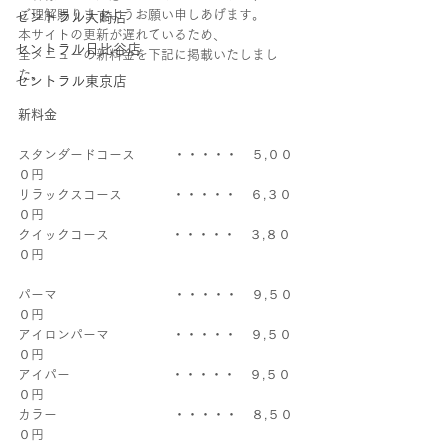
ご理解賜りますようお願い申しあげます。
セントラル大崎店
本サイトの更新が遅れているため、
セントラル日比谷店
全メニューの新料金を下記に掲載いたしまし
た。
セントラル東京店
新料金
スタンダードコース 　  　・・・・・　５,００
０円
リラックスコース　   　   ・・・・・　６,３０
０円
クイックコース　      　   ・・・・・　３,８０
０円
パーマ　　　　　　　 　  ・・・・・　９,５０
０円
アイロンパーマ　　　      ・・・・・　９,５０
０円
アイパー　　　　    　     ・・・・・　９,５０
０円
カラー　　　　　　 　  　・・・・・　８,５０
０円