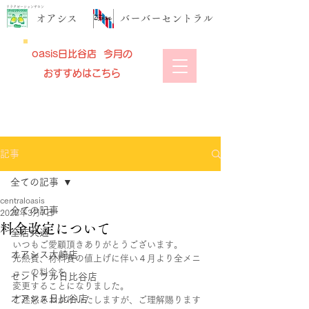
リラクゼーションサロン
​オアシス
​バーバーセントラル
oasis日比谷店 今月の
おすすめはこちら
記事
全ての記事
centraloasis
全ての記事
2022年3月7日
料金改定について
全店共通
いつもご愛顧頂きありがとうございます。
オアシス大崎店
光熱費、材料費の値上げに伴い４月より全メニ
ューの料金を
セントラル日比谷店
変更することになりました。
オアシス日比谷店
ご迷惑をおかけいたしますが、ご理解賜ります