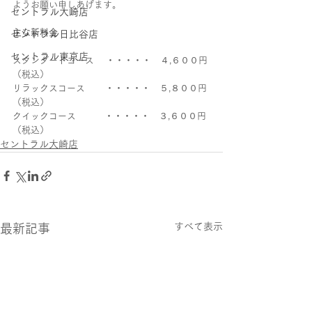
ようお願い申しあげます。
セントラル大崎店
主な新料金
セントラル日比谷店
セントラル東京店
スタンダードコース 　・・・・・　４,６００円
（税込）
リラックスコース　    ・・・・・　５,８００円
（税込）
クイックコース　       ・・・・・　３,６００円
（税込）
セントラル大崎店
すべて表示
最新記事