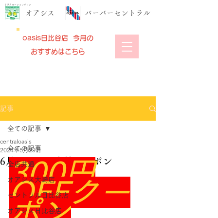
リラクゼーションサロン
​オアシス
​バーバーセントラル
oasis日比谷店 今月の
おすすめはこちら
記事
全ての記事
centraloasis
全ての記事
2024年5月29日
6月オアシス大崎クーポン
300円
全店共通
オアシス大崎店
OFFクー
セントラル日比谷店
ポン
オアシス日比谷店