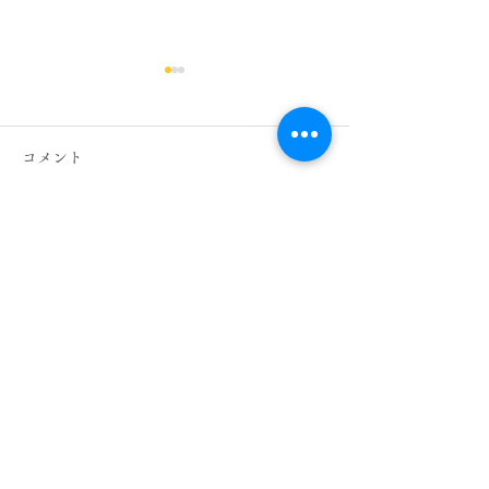
オアシス大崎店スタッフ
公休日のお知らせ
コメント
７月２１日～８月２０日まで
のスタッフシフト公休日にな
ります。 急な変更等ある場
コメントを追加…
oasisi日比谷 
合がありますので、ご予約の
際は電話での確認お願い致し
ペーンのご案内
ます。 築山 ７月２５，２
６，３０日 ８月２，３，
７，１０，１４，１５，１
６，１７日 大住 ７月２３，
​有限会社セントラル
２４，２９日 ８月２，５，
住所 東京都千代田区内幸町2丁目2-2
６，９，１０，１３，１８，
富国生命本社ビル地下2階
１９日 榊原 ７月２２，２