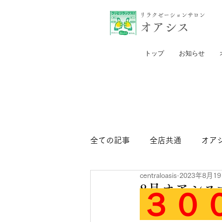
リラクゼーションサロン
​オアシス
トップ
お知らせ
全ての記事
全店共通
オア
centraloasis
2023年8月1
セントラル日比谷店
セン
8月オアシス
３０