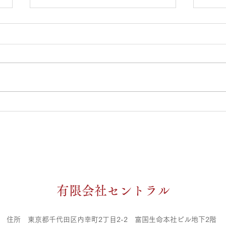
オアシス大崎店スタッフ公休
日のお知らせ
７月２１日～８月２０日までのス
タッフシフト公休日になります。
急な変更等ある場合がありますの
で、ご予約の際は電話での確認お
oa
願い致します。 築山 ７月２５，
ンの
２６，３０日 ８月２，３，７，
１０，１４，１５，１６，１７日
大住 ７月２３，２４，２９日 ８
月２，５，６，９，１０，１３，
１８，１９日 榊原 ７月２２，２
​有限会社セントラル
６，２９日 ８月１，４，８，１
１，１２，１３，１７日 清水 ７
月２１，２５，３０日 ８月４
住所 東京都千代田区内幸町2丁目2-2 富国生命本社ビル地下2階