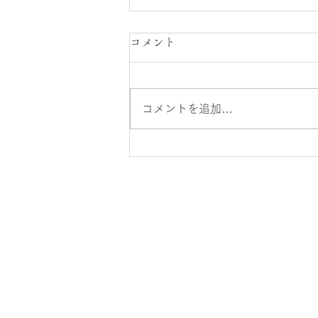
セントラル大崎店8月スタッ
コメント
フの休日のお知らせ
青山 ５．１０．１１．１４．１
コメントを追加…
６．１９．２３．２４．２５．２
６ 根津 ２．９．１２．１３．１
４．１９．２４．２５．３０ 益
川 ４．６．９．１２．１８．２
３．２７．３０ 飯嶋 電話でお問
い合わせください。 福島 ２．
５．７．１１．１６．１７．２
０．２５．２８．３１ 中島 ３．
７．１０．１３．１８．２１．２
６．２７ 佐藤 ３．４．１０．１
１．１２．１６．２１．２４．２
８ 豊野 ２．６．９．１３．１